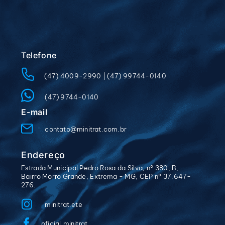
Telefone
(47) 4009-2990
|
(47) 99744-0140
(47) 9744-0140
E-mail
contato@minitrat.com.br
Endereço
Estrada Municipal Pedro Rosa da Silva, n° 380, B,
Bairro Morro Grande, Extrema - MG, CEP n° 37.647-
276.
minitrat.ete
oficial.minitrat