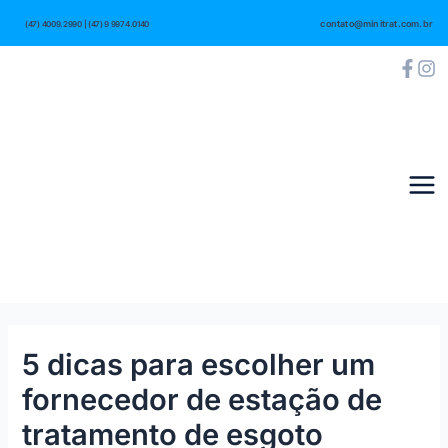
Ir
Post
Mai
contato@minitrat.com.br
(47) 4009.2990 | (47) 9 9974.0140
para
navigation
Me
o
conteúdo
5 dicas para escolher um
fornecedor de estação de
tratamento de esgoto