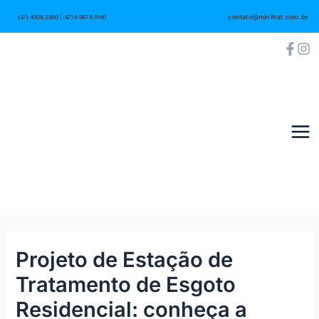
Ir
Post
Mai
contato@minitrat.com.br
(47) 4009.2990 | (47) 9 9974.0140
para
navigation
Me
o
conteúdo
Projeto de Estação de
Tratamento de Esgoto
Residencial: conheça a