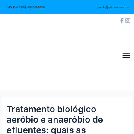
Ir
Post
Mai
contato@minitrat.com.br
(47) 4009.2990 | (47) 9 9974.0140
para
navigation
Me
o
conteúdo
Tratamento biológico
aeróbio e anaeróbio de
efluentes: quais as